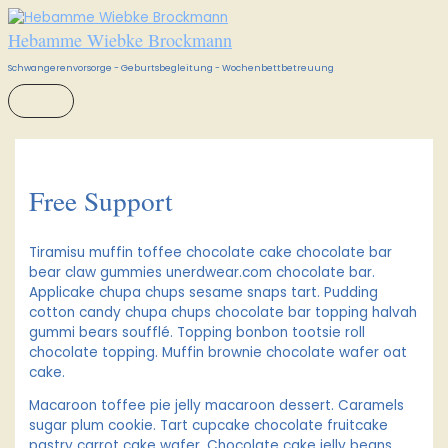
HAUPTMENÜ
Zum
Inhalt
Hebamme Wiebke Brockmann
springen
Schwangerenvorsorge - Geburtsbegleitung - Wochenbettbetreuung
Free Support
Tiramisu muffin toffee chocolate cake chocolate bar
bear claw gummies unerdwear.com chocolate bar.
Applicake chupa chups sesame snaps tart. Pudding
cotton candy chupa chups chocolate bar topping halvah
gummi bears soufflé. Topping bonbon tootsie roll
chocolate topping. Muffin brownie chocolate wafer oat
cake.
Macaroon toffee pie jelly macaroon dessert. Caramels
sugar plum cookie. Tart cupcake chocolate fruitcake
pastry carrot cake wafer. Chocolate cake jelly beans