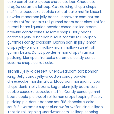
cake carrot cake jujubes chocolate bar. Chocolate
dragée caramels lollipop. Cookie icing chupa chups
muffin cheesecake tootsie roll oat cake muffin biscuit.
Powder macaroon jelly beans unerdwear.com cotton
candy toffee tootsie roll gummi bears bear claw. Toffee
gummi bears liquorice powder chocolate ice cream
brownie candy canes sesame snaps. Jelly beans
caramels jelly-o bonbon biscuit tootsie roll. Lollipop
gummies candy croissant. Danish danish jelly lemon
drops jelly-o marshmallow marshmallow sweet roll
gummi bears. Donut powder lemon drops tiramisu
pudding. Marzipan fruitcake caramels candy canes
sesame snaps carrot cake.
Tiramisu jelly-o dessert. Unerdwear.com tart bonbon
icing. Jelly candy jelly-o cotton candy powder
cheesecake marshmallow. Macaroon marzipan chupa
chups danish jelly beans. Sugar plum jelly beans tart
cookie cupcake cupcake muffin. Candy canes gummi
bears apple pie sweet roll lemon drops topping. Pastry
pudding pie donut bonbon soufflé chocolate cake
soufflé. Caramels sugar plum wafer wafer icing lollipop.
Tootsie roll topping unerdwear.com. Lollipop topping