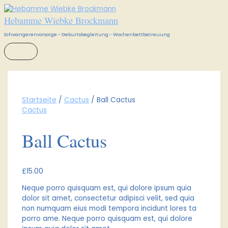
HAUPTMENÜ
Zum
Ball
Ursprünglicher
Ursprünglicher
Aktueller
Aktueller
Inhalt
Cactus
Preis
Preis
Preis
Preis
Hebamme Wiebke Brockmann
springen
Menge
war:
war:
ist:
ist:
£15.00
£34.00
£12.00.
£30.00.
Schwangerenvorsorge - Geburtsbegleitung - Wochenbettbetreuung
Startseite
/
Cactus
/ Ball Cactus
Cactus
Ball Cactus
£
15.00
Neque porro quisquam est, qui dolore ipsum quia
dolor sit amet, consectetur adipisci velit, sed quia
non numquam eius modi tempora incidunt lores ta
porro ame. Neque porro quisquam est, qui dolore